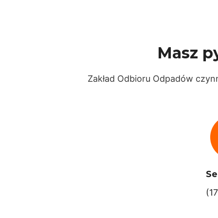
Masz py
Zakład Odbioru Odpadów czynny
Se
(1