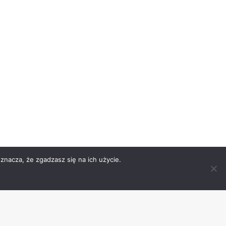
znacza, że zgadzasz się na ich użycie.
ności
Rodo
Kontakt