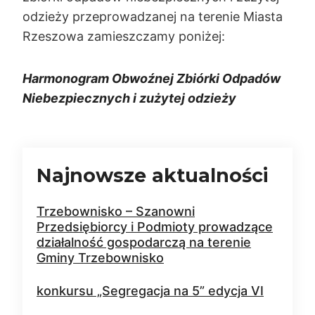
odzieży przeprowadzanej na terenie Miasta
Rzeszowa zamieszczamy poniżej:
Harmonogram Obwoźnej Zbiórki Odpadów
Niebezpieczn
ych i zużytej odzieży
Najnowsze aktualności
Trzebownisko – Szanowni
Przedsiębiorcy i Podmioty prowadzące
działalność gospodarczą na terenie
Gminy Trzebownisko
konkursu „Segregacja na 5” edycja VI