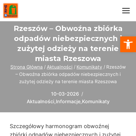
Przejdź
do
treści
Rzeszów – Obwoźna zbiórka
Otwórz
odpadów niebezpiecznych i
zużytej odzieży na terenie
miasta Rzeszowa
Strona Główna
/
Aktualności
/
Komunikaty
/
Rzeszów
– Obwoźna zbiórka odpadów niebezpiecznych i
zużytej odzieży na terenie miasta Rzeszowa
10-03-2026
Aktualności
,
Informacje
,
Komunikaty
Szczegółowy harmonogram obwoźnej
zbiórki odpadów niebezpiecznych i zużytej