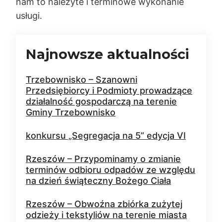
nam to należyte i terminowe wykonanie
usługi.
Najnowsze aktualności
Trzebownisko – Szanowni
Przedsiębiorcy i Podmioty prowadzące
działalność gospodarczą na terenie
Gminy Trzebownisko
konkursu „Segregacja na 5” edycja VI
Rzeszów – Przypominamy o zmianie
terminów odbioru odpadów ze względu
na dzień świąteczny Bożego Ciała
Rzeszów – Obwoźna zbiórka zużytej
odzieży i tekstyliów na terenie miasta