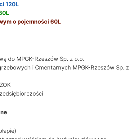
ci 120L
 80L
owym o pojemności 60L
dową do MPGK-Rzeszów Sp. z o.o.
 Pogrzebowych i Cmentarnych MPGK-Rzeszów Sp. z
SZOK
rzedsiębiorczości
one
ołapie)