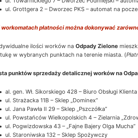
ul. Towarnickiego 7 – Dworzec Podmiejski – auto
ul. Grottgera 2 – Dworzec PKS – automat na pocze
 workomatach płatności można dokonywać zarówno k
dywidualne ilości worków na
Odpady Zielone
mieszk
tukę w wybranych punktach na terenie miasta. (
Płat
sta punktów sprzedaży detalicznej worków na Odpa
al. gen. Wł. Sikorskiego 428 – Biuro Obsługi Klien
ul. Strażacka 11B – Sklep „Dominex”
ul. Jana Pawła II 29 – Sklep „Pszczółka”
ul. Powstańców Wielkopolskich 4 – Zielarnia „Zdro
ul. Pogwizdowska 43 – „Fajne Bajery Olga Mucha”
ul. Staroniwska 132 – Sklep Spożywczy