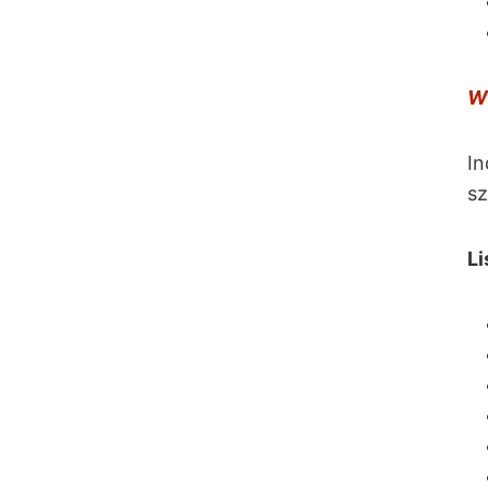
W
In
sz
Li