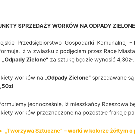
UNKTY SPRZEDAŻY WORKÓW NA ODPADY ZIELON
ejskie Przedsiębiorstwo Gospodarki Komunalnej – Rz
formuje, iż w związku z podjęciem przez Radę Mias
a
„Odpady Zielone”
za sztukę będzie wynosić 4,30zł.
akiety worków na
„Odpady Zielone”
sprzedawane są 
,50zł
formujemy jednocześnie, iż mieszkańcy Rzeszowa b
kiety worków przeznaczone na pozostałe frakcje p
„Tworzywa Sztuczne” – worki w kolorze żółtym o