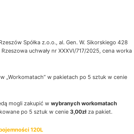
E
eszów Spółka z.o.o., al. Gen. W. Sikorskiego 428
ta Rzeszowa uchwały nr XXXVI/717/2025, cena worka
w „Workomatach” w pakietach po 5 sztuk w cenie
ędą mogli zakupić w
wybranych workomatach
akowane po 5 sztuk w cenie
3,00zł
za pakiet.
 pojemności 120L