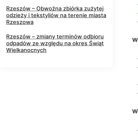
Rzeszów – Obwoźna zbiórka zużytej
odzieży i tekstyliów na terenie miasta
Rzeszowa
Rzeszów – zmiany terminów odbioru
W
odpadów ze względu na okres Świąt
Wielkanocnych
Wo