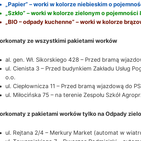
„Papier” – worki w kolorze niebieskim o pojemnoś
„Szkło” – worki w kolorze zielonym o pojemności
„BIO – odpady kuchenne” – worki w kolorze brąz
orkomaty ze wszystkimi pakietami worków
al. gen. Wł. Sikorskiego 428 – Przed bramą wjaz
ul. Cienista 3 – Przed budynkiem Zakładu Usług
o.o.
ul. Ciepłownicza 11 – Przed bramą wjazdową do P
ul. Miłocińska 75 – na terenie Zespołu Szkół Agrop
rkomaty z pakietami worków tylko na Odpady ziel
ul. Rejtana 2/4 – Merkury Market (automat w wiatr