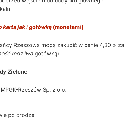
mat przed wejściem do budynku głównego
kalni
artą jak i gotówką
(monetami)
ańcy Rzeszowa mogą zakupić w cenie 4,30 zł za
ność możliwa
gotówką)
dy Zielone
ta MPGK-Rzeszów Sp. z o.o.
wie po drodze”