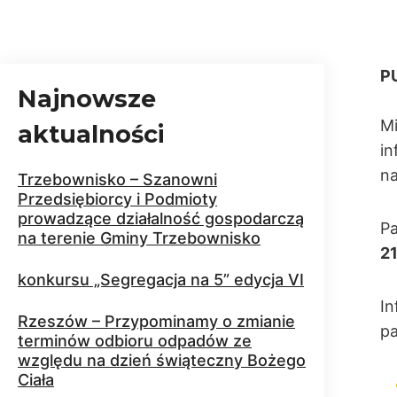
P
Najnowsze
Mi
aktualności
in
n
Trzebownisko – Szanowni
Przedsiębiorcy i Podmioty
prowadzące działalność gospodarczą
P
na terenie Gminy Trzebownisko
21
konkursu „Segregacja na 5” edycja VI
In
Rzeszów – Przypominamy o zmianie
pa
terminów odbioru odpadów ze
względu na dzień świąteczny Bożego
Ciała