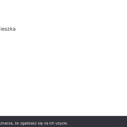
nieszka
znacza, że zgadzasz się na ich użycie.