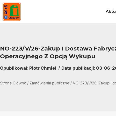
Przejdź
do
Aktu
treści
NO-223/V/26-Zakup I Dostawa Fabryczn
Operacyjnego Z Opcją Wykupu
Opublikował:
Piotr Chmiel
Data publikacji:
03-06-20
Strona Główna
/
Zamówienia publiczne
/
NO-223/V/26-Zakup i dos