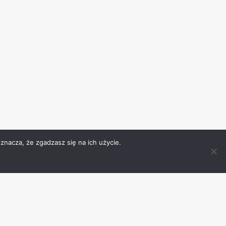
znacza, że zgadzasz się na ich użycie.
ności
Rodo
Kontakt