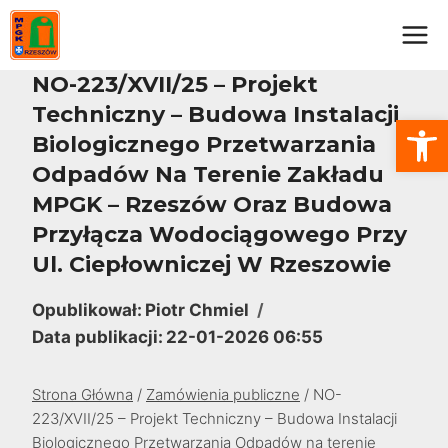
Przejdź
do
treści
NO-223/XVII/25 – Projekt
Techniczny – Budowa Instalacji
Otwórz
Biologicznego Przetwarzania
Odpadów Na Terenie Zakładu
MPGK – Rzeszów Oraz Budowa
Przyłącza Wodociągowego Przy
Ul. Ciepłowniczej W Rzeszowie
Opublikował:
Piotr Chmiel
Data publikacji:
22-01-2026 06:55
Strona Główna
/
Zamówienia publiczne
/
NO-
223/XVII/25 – Projekt Techniczny – Budowa Instalacji
Biologicznego Przetwarzania Odpadów na terenie