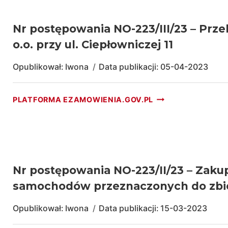
–
REMONT
PIECA
Nr postępowania NO-223/III/23 – Pr
KREMACYJNEGO
o.o. przy ul. Ciepłowniczej 11
W
BUDYNKU
Opublikował:
Iwona
Data publikacji:
05-04-2023
KAPLICY
CMENTARZA
KOMUNALNEGO
NR
PLATFORMA EZAMOWIENIA.GOV.PL
WILKOWYJA
POSTĘPOWANIA
PRZY
NO-
UL.
223/III/23
CIENISTEJ
–
W
PRZEBUDOWA
RZESZOWIE
DACHU
Nr postępowania NO-223/II/23 – Zaku
NA
samochodów przeznaczonych do zbi
BUDYNKU
ADMINISTRACYJN
Opublikował:
Iwona
Data publikacji:
15-03-2023
SOCJALNYM
MPGK