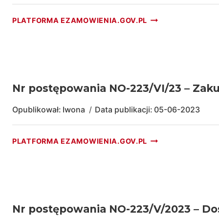
NOWEGO
SAMOCHODU
NR
PLATFORMA EZAMOWIENIA.GOV.PL
CIĘŻAROWEGO
POSTĘPOWANIA
ZE
NO-
SKRZYNIĄ
223/VII/23
ŁADUNKOWĄ
–
ZASILANEGO
ZAKUP
GAZEM
I
Nr postępowania NO-223/VI/23 – Za
ZIEMNYM
DOSTAWA
CNG
1
Opublikował:
Iwona
Data publikacji:
05-06-2023
OD
SZT.
AUTORYZOWANE
FABRYCZNIE
NR
PLATFORMA EZAMOWIENIA.GOV.PL
DEALERA
NOWEGO
POSTĘPOWANIA
SAMOCHODU
NO-
CIĘŻAROWEGO
223/VI/23
ZE
–
SKRZYNIĄ
ZAKUP
ŁADUNKOWĄ
I
Nr postępowania NO-223/V/2023 – Do
ZASILANEGO
DOSTAWA