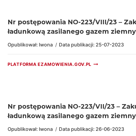
Nr postępowania NO-223/VIII/23 – Za
ładunkową zasilanego gazem ziemn
Opublikował:
Iwona
Data publikacji:
25-07-2023
NR
PLATFORMA EZAMOWIENIA.GOV.PL
POSTĘPOWANIA
NO-
223/VIII/23
–
ZAKUP
I
Nr postępowania NO-223/VII/23 – Zak
DOSTAWA
ładunkową zasilanego gazem ziemn
1
SZT.
Opublikował:
Iwona
Data publikacji:
26-06-2023
FABRYCZNIE