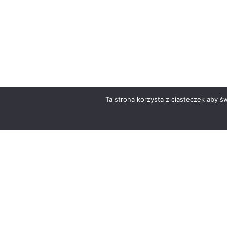
TRANSPORTU
ZBIERANIA
ODPADÓW
ODPADÓW
KOMUNALNYCH
Ta strona korzysta z ciasteczek aby ś
© 2026 Miejskie Przedsiębiorstwo Gospodarki Komunalnej w Rzeszowi