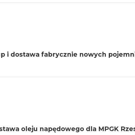
kup i dostawa fabrycznie nowych poje
GO
stawa oleju napędowego dla MPGK Rzesz