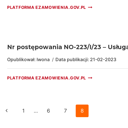
RZESZÓW
NR
PLATFORMA EZAMOWIENIA.GOV.PL
SP.
POSTĘPOWANIA
Z
NO-
O.O.
223/II/23
PRZY
–
UL.
ZAKUP
CIEPŁOWNICZEJ
I
Nr postępowania NO-223/I/23 – Usług
11
DOSTAWA
3
Opublikował:
Iwona
Data publikacji:
21-02-2023
SZT.
FABRYCZNIE
NR
PLATFORMA EZAMOWIENIA.GOV.PL
NOWYCH
POSTĘPOWANIA
WYPRODUKOWAN
NO-
W
223/I/23
2023
–
R.
Nawigacja
USŁUGA
Poprzednia
1
…
6
7
8
SAMOCHODÓW
ODBIERANIA
PRZEZNACZONYC
strona
strony
I
DO