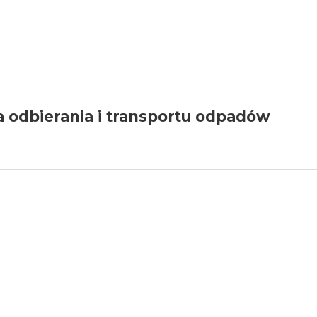
a odbierania i transportu odpadów
YCH
H