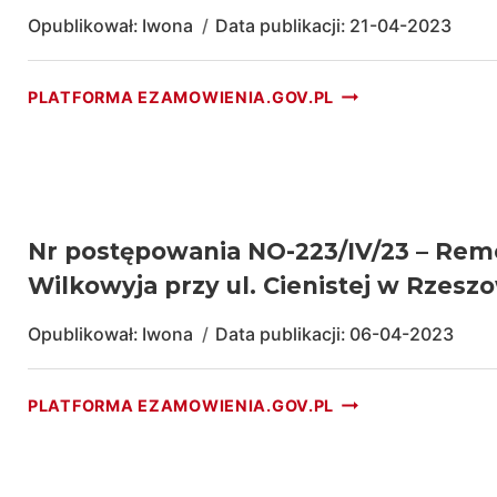
GAZEM
FABRYCZNIE
Opublikował:
Iwona
Data publikacji:
21-04-2023
ZIEMNYM
NOWYCH
CNG
POJEMNIKÓW
OD
NR
PLATFORMA EZAMOWIENIA.GOV.PL
NA
AUTORYZOWANE
POSTĘPOWANIA
ODPADY
DEALERA
NO-
KOMUNALNE
223/V/2023
–
DOSTAWA
OLEJU
Nr postępowania NO-223/IV/23 – Re
NAPĘDOWEGO
Wilkowyja przy ul. Cienistej w Rzesz
DLA
MPGK
Opublikował:
Iwona
Data publikacji:
06-04-2023
RZESZÓW
SP.
Z
NR
PLATFORMA EZAMOWIENIA.GOV.PL
O.O.
POSTĘPOWANIA
NO-
223/IV/23