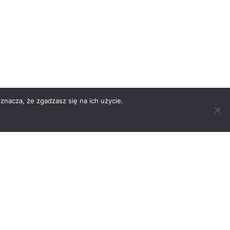
znacza, że zgadzasz się na ich użycie.
ności
Rodo
Kontakt