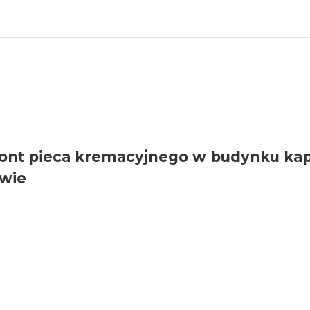
GO
mont pieca kremacyjnego w budynku ka
owie