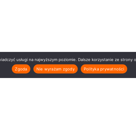
wiadczyć usługi na najwyższym poziomie. Dalsze korzystanie ze strony o
Zgoda
Nie wyrażam zgody
Polityka prywatności
Polityka prywat
e