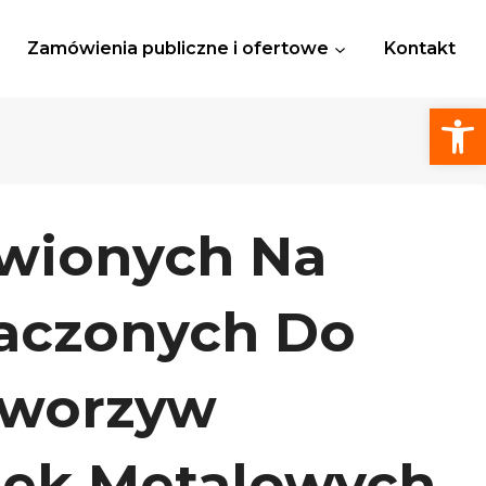
Zamówienia publiczne i ofertowe
Kontakt
Otwórz
awionych Na
naczonych Do
Tworzyw
szek Metalowych.