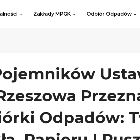
alności
Zakłady MPGK
Odbiór Odpadów
 Pojemników Ust
 Rzeszowa Przez
iórki Odpadów: 
ła, Papieru I Pu