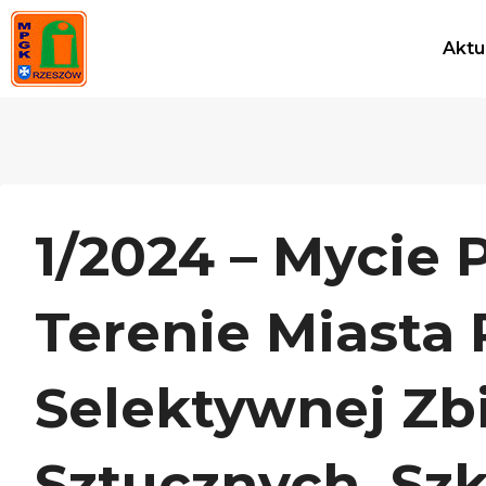
Przejdź
do
Aktu
treści
1/2024 – Mycie
Terenie Miasta
Selektywnej Zb
Sztucznych, Szk