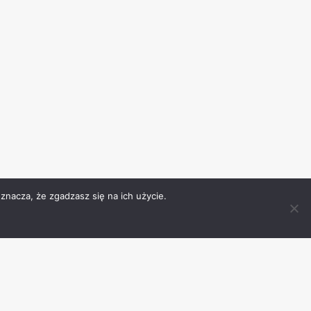
znacza, że zgadzasz się na ich użycie.
ności
Rodo
Kontakt